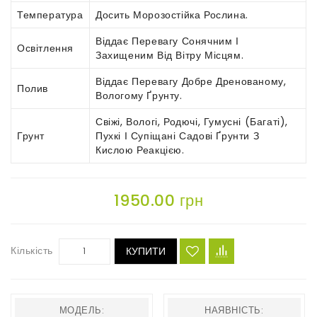
Температура
Досить Морозостійка Рослина.
Віддає Перевагу Сонячним І
Освітлення
Захищеним Від Вітру Місцям.
Віддає Перевагу Добре Дренованому,
Полив
Вологому Ґрунту.
Свіжі, Вологі, Родючі, Гумусні (багаті),
Грунт
Пухкі І Супіщані Садові Ґрунти З
Кислою Реакцією.
1950.00 грн
Кількість
КУПИТИ
МОДЕЛЬ:
НАЯВНІСТЬ: