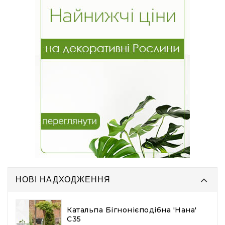
НОВІ НАДХОДЖЕННЯ
Катальпа Бігнонієподібна 'Нана'
С35